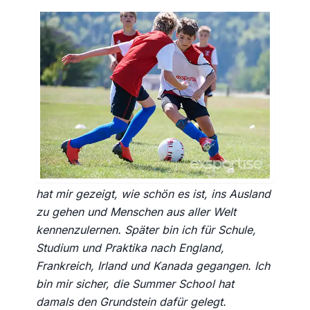
Lohnt sich eine Summer School?
Philipp Ackel:
„Wir finden ja. Ich war vor ca. 30 Jahren
nach der 6. Klasse für 3 Wochen auf einer
Summer School und ich kann mich heute
noch sehr gut daran erinnern. Es war eine
unvergessliche und positive Erfahrung. Sie
hat mir gezeigt, wie schön es ist, ins Ausland
zu gehen und Menschen aus aller Welt
kennenzulernen. Später bin ich für Schule,
Studium und Praktika nach England,
Frankreich, Irland und Kanada gegangen. Ich
bin mir sicher, die Summer School hat
damals den Grundstein dafür gelegt.