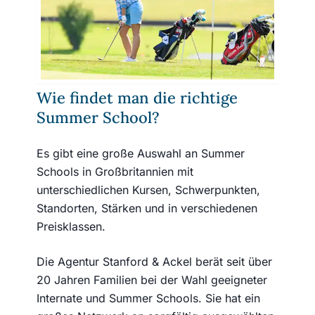
entstehen für Flug, Transfer zur Schule und
Taschengeld. Bei aktuellem Pfundkurs kostet
ein zweiwöchiger Aufenthalt ca. € 3.500 - €
4.500 inklusive aller Nebenkosten.
Wie findet man die richtige
Summer School?
Es gibt eine große Auswahl an Summer
Schools in Großbritannien mit
unterschiedlichen Kursen, Schwerpunkten,
Standorten, Stärken und in verschiedenen
Preisklassen.
Die Agentur Stanford & Ackel berät seit über
20 Jahren Familien bei der Wahl geeigneter
Internate und Summer Schools. Sie hat ein