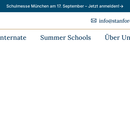
→
Schulmesse München am 17. September – Jetzt anmelden!
info@stanfo
Internate
Summer Schools
Über Un