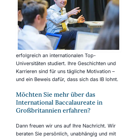
uns inspirieren
Viele Familien, die wir über Stanford & Ackel
auf ihrem Bildungsweg begleiten durften,
sind uns bis heute verbunden. Ihre Kinder
haben das IB an renommierten britischen
Internaten absolviert und anschließend
erfolgreich an internationalen Top-
Universitäten studiert. Ihre Geschichten und
Karrieren sind für uns tägliche Motivation –
und ein Beweis dafür, dass sich das IB lohnt.
Möchten Sie mehr über das
International Baccalaureate in
Großbritannien erfahren?
Dann freuen wir uns auf Ihre Nachricht. Wir
beraten Sie persönlich, unabhängig und mit