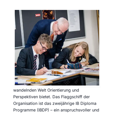
Das International Baccalaureate
Diploma an englischen Internaten:
Vorteile und Chancen
Ein zukunftsweisender Bildungsweg mit
globaler Anerkennung
Die International Baccalaureate Organisation
(IBO) wurde 1968 in Genf gegründet, mit dem
Ziel, ein Bildungsprogramm zu schaffen, das
jungen Menschen in einer sich stetig
wandelnden Welt Orientierung und
Perspektiven bietet. Das Flaggschiff der
Organisation ist das zweijährige IB Diploma
Programme (IBDP) – ein anspruchsvoller und