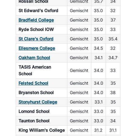
Rossall School
Gemischt
35.7
34
St Edward's Oxford
Gemischt
35.0
32
Bradfield College
Gemischt
35.0
37
Ryde School IOW
Gemischt
35.0
33
St Clare's Oxford
Gemischt
35.0
35.4
Ellesmere College
Gemischt
34.5
32
Oakham School
Gemischt
34.1
34.7
TASIS American
Gemischt
34.0
33
School
Felsted School
Gemischt
34.0
35
Bryanston School
Gemischt
34.0
38
Stonyhurst College
Gemischt
33.1
35
Lomond School
Gemischt
33.0
35
Taunton School
Gemischt
33.0
34
King William's College
Gemischt
31.2
31.1