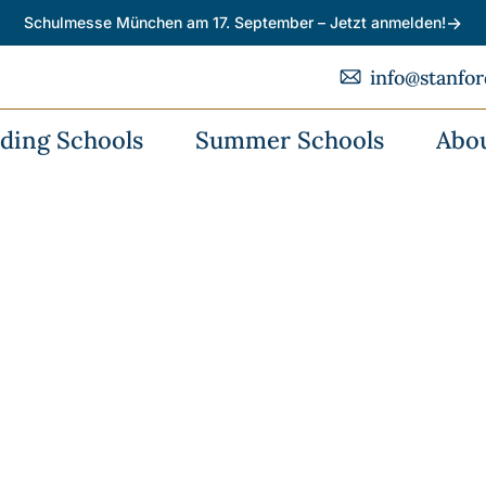
→
Schulmesse München am 17. September – Jetzt anmelden!
info@stanfo
ding Schools
Summer Schools
Abo