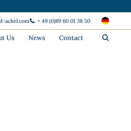
rd-ackel.com
+ 49 (0)89 60 01 38 50
ut Us
News
Contact