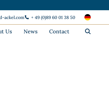
rd-ackel.com
+ 49 (0)89 60 01 38 50
ut Us
News
Contact