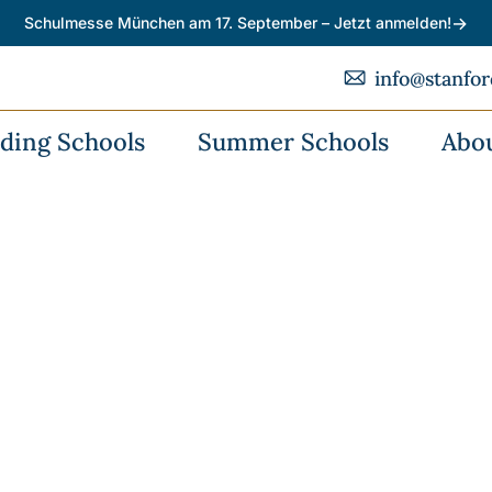
→
Schulmesse München am 17. September – Jetzt anmelden!
info@stanfo
ding Schools
Summer Schools
Abo